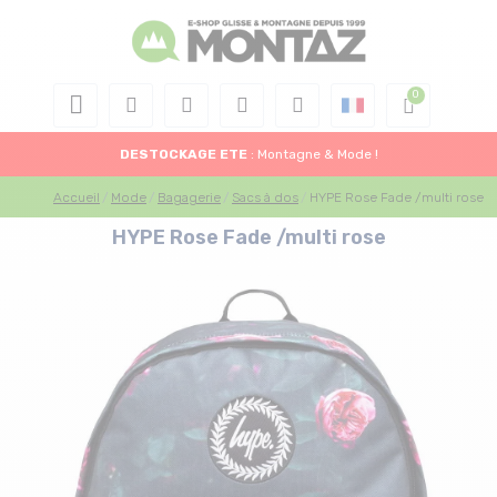
DESTOCKAGE
ETE
: Montagne & Mode !
Accueil
Mode
Bagagerie
Sacs à dos
HYPE Rose Fade /multi rose
HYPE Rose Fade /multi rose