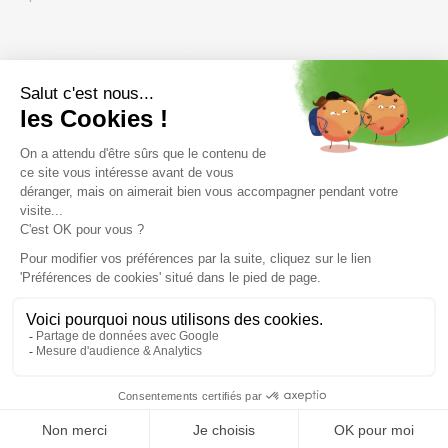
Vous pourriez aussi aimer
DOLOMITE Lacets 54 Low
EB Stick
145 cm /multi color
14,99 €
4 €
Taille en stock
Taille en stock
T.U
T.U