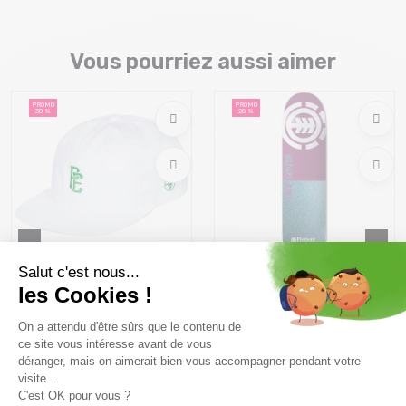
Vous pourriez aussi aimer
PROMO
PROMO
30 %
28 %
ELEMENT Pexe Pool /blanc
ELEMENT Squared 30
Madars 8.38" /assorted
24,49 €
34 ,99 €
49,99 €
69 ,99 €
Taille en stock
Taille en stock
T.U
8.38"