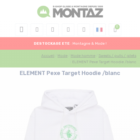
DESTOCKAGE
ETE
: Montagne & Mode !
Accueil
Mode
Mode homme
Sweats / pulls / gilets
ELEMENT Pexe Target Hoodie /blanc
ELEMENT Pexe Target Hoodie /blanc