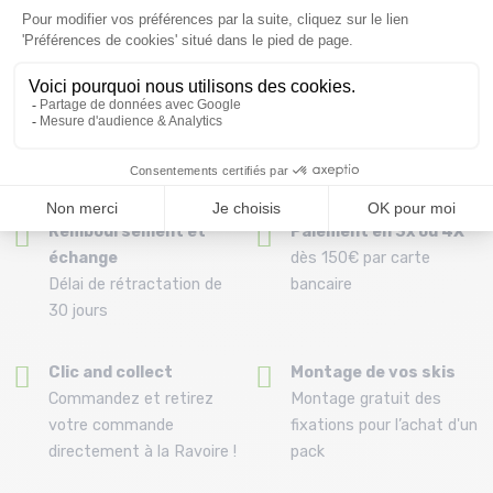
Livraison offerte dès
Conseils
69.00 €
Par téléphone au 04 79
(Voir les produits non
72 59 69
éligibles)
Remboursement et
Paiement en 3x ou 4X
échange
dès 150€ par carte
Délai de rétractation de
bancaire
30 jours
Clic and collect
Montage de vos skis
Commandez et retirez
Montage gratuit des
votre commande
fixations pour l’achat d'un
directement à la Ravoire !
pack