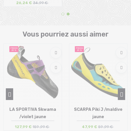
26,24 €
34 ,99 €
Taille en stock
Taille en stock
T.U
T.U
Vous pourriez aussi aimer
PROMO
PROMO
20 %
20 %
LA SPORTIVA Skwama
SCARPA Piki J /maldive
/violet jaune
jaune
Taille en stock
127,99 €
159 ,99 €
47,99 €
59 ,99 €
38.5 | 39 | 39.5 | 40.5 | 41
Taille en stock