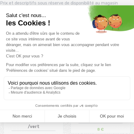
Prix et descriptifs sous réserve de disponibilité au magasin
Montaz , La Ravoire. Les tarifs du catalogue sont toutes taxes
comprises.
Produits complémentaires
PROMO
25 %
PETZL Assureur Reverso
EB E Chalk Magnésie 200g
/vert
8 €