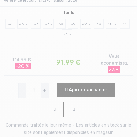
Référence produit : 216270 | Saison : 2026
Taille
36
36.5
37
37.5
38
39
39.5
40
40.5
41
41.5
Vous
114.99 €
91,99
€
économisez
-20 %
23 €
-
+
Ajouter au panier
Commande traitée le jour même - Les articles en stock sur le
site sont également disponibles en magasin