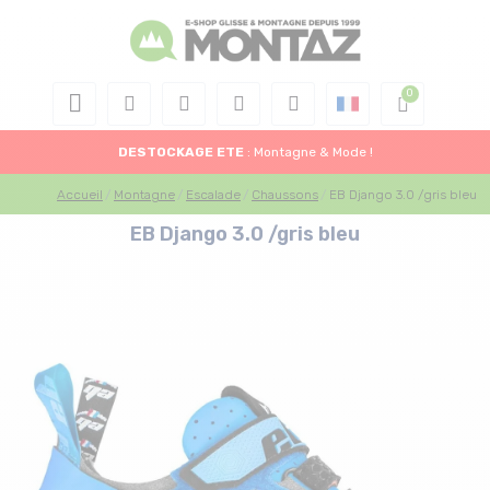
DESTOCKAGE
ETE
: Montagne & Mode !
Accueil
Montagne
Escalade
Chaussons
EB Django 3.0 /gris bleu
EB Django 3.0 /gris bleu