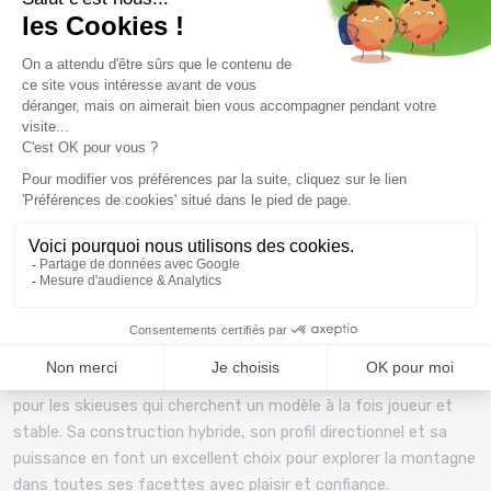
freeride / tout-terrain.
Les petits plus :
Maniabilité naturelle grâce au rocker : idéal en neige
molle comme en transitions.
Précision et accroche : les chants “full sidewall”
assurent du mordant sur neige dure.
Puissance contrôlée : la plaque titane (Ti Rocket
Frame) offre du maintien sans rigidité excessive.
Polyvalent : bon ski “freeride” mais capable sur piste,
ce qui en fait un choix “one-quiver” très attractif.
Le Dynastar E-Pro 99 est un ski très fiable et bien équilibré
pour les skieuses qui cherchent un modèle à la fois joueur et
stable. Sa construction hybride, son profil directionnel et sa
puissance en font un excellent choix pour explorer la montagne
dans toutes ses facettes avec plaisir et confiance.