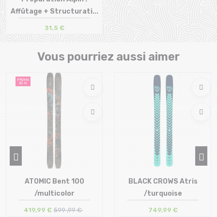
Affûtage + Structurati...
31,5 €
Taille en stock
T.U
Vous pourriez aussi aimer
PROMO
30 %
ATOMIC Bent 100
BLACK CROWS Atris
/multicolor
/turquoise
419,99 €
599 ,99 €
749,99 €
Taille en stock
Taille en stock