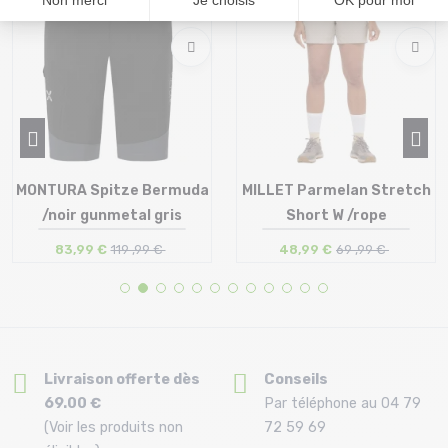
MONTURA Spitze Bermuda
MILLET Parmelan Stretch
/noir gunmetal gris
Short W /rope
83,99 €
119 ,99 €
48,99 €
69 ,99 €
Taille en stock
Taille en stock
S
S | L
Livraison offerte dès
Conseils
69.00 €
Par téléphone au 04 79
(Voir les produits non
72 59 69