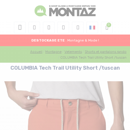
DESTOCKAGE
ETE
: Montagne & Mode !
Accueil
Montagne
Vetements
Shorts et pantalons rando
COLUMBIA Tech Trail Utility Short /tuscan
COLUMBIA Tech Trail Utility Short /tuscan