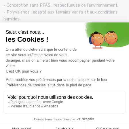
- Conception sans PFAS : respectueuse de l'environnement.
- Polyvalence : adapté aux terrains variés et aux conditions
humides.
- Confort optimal : tissu léger et respirant pour un port
agréable toute la journée.
Le short Columbia Tech Trail Utility Short est un choix fiable
pour les amateurs de randonnée à la recherche de
performance, de confort et de durabilité.
Prix et descriptifs sous réserve de disponibilité au magasin
Montaz , La Ravoire. Les tarifs du catalogue sont toutes taxes
comprises.
Vous pourriez aussi aimer
PROMO
PROMO
30 %
30 %