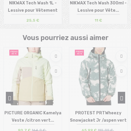
NIKWAX Tech Wash 1L -
NIKWAX Tech Wash 300ml -
Lessive pour Vêtement
Lessive pour Vête...
25,5 €
11 €
Taille en stock
Taille en stock
T.U
T.U
Vous pourriez aussi aimer
PROMO
PROMO
45 %
45 %
PICTURE ORGANIC Kamelya
PROTEST PRTWheezy
Veste /citron vert...
Snowjacket Jr /aspen vert
Taille en stock
90,7 €
164 ,9 €
65,99 €
119 ,99 €