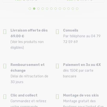
Taille en stock
8ans (128 cm) | 10ans (140 cm)
8 | 10
12ans (152 cm) | 14ans (164 cm)
Livraison offerte dès
Conseils
69.00 €
Par téléphone au 04 79
(Voir les produits non
72 59 69
éligibles)
Remboursement et
Paiement en 3x ou 4X
échange
dès 150€ par carte
Délai de rétractation de
bancaire
30 jours
Clic and collect
Montage de vos skis
Commandez et retirez
Montage gratuit des
votre commande
fixations pour l’achat d'un