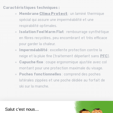
Caractéristiques techniques :
Membrane
Clima Protect
: un laminé thermique
spécial qui assure une imperméabilité et une
respirabilité optimales.
Isolation Feel Warm Flat
: rembourrage synthétique
en fibres recyclées, peu encombrant et très efficace
pour garder la chaleur.
Imperméabilité
: excellente protection contre la
neige et la pluie fine (traitement déperlant sans
PFC
).
Capuche fixe
: coupe ergonomique ajustée avec col
montant pour une protection maximale du visage.
Poches fonctionnelles
: comprend des poches
latérales zippées et une poche dédiée au forfait de
ski sur la manche.
Les petits plus :
La doublure chaude
spécifique à CMP qui offre un