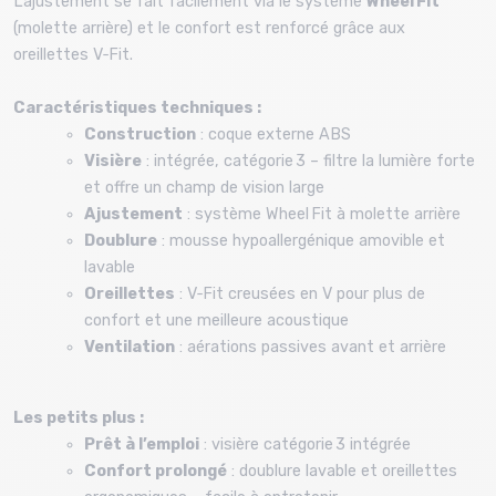
L’ajustement se fait facilement via le système
Wheel Fit
(molette arrière) et le confort est renforcé grâce aux
oreillettes V‑Fit.
Caractéristiques techniques :
Construction
: coque externe ABS
Visière
: intégrée, catégorie 3 – filtre la lumière forte
et offre un champ de vision large
Ajustement
: système Wheel Fit à molette arrière
Doublure
: mousse hypoallergénique amovible et
lavable
Oreillettes
: V‑Fit creusées en V pour plus de
confort et une meilleure acoustique
Ventilation
: aérations passives avant et arrière
Les petits plus :
Prêt à l’emploi
: visière catégorie 3 intégrée
Confort prolongé
: doublure lavable et oreillettes