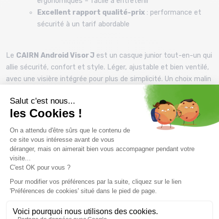
ergonomiques – facile à entretenir
Excellent rapport qualité-prix
: performance et
sécurité à un tarif abordable
Le
CAIRN Android Visor J
est un casque junior tout-en-un qui
allie sécurité, confort et style. Léger, ajustable et bien ventilé,
avec une visière intégrée pour plus de simplicité. Un choix malin
pour accompagner les jeunes skieurs dans leurs premières
descentes en montagne.
Prix et descriptifs sous réserve de disponibilité au magasin
Montaz , La Ravoire. Les tarifs du catalogue sont toutes taxes
comprises.
Vous pourriez aussi aimer