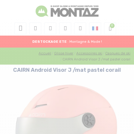
DESTOCKAGE
ETE
: Montagne & Mode !
Accueil
Glisse hiver
Accessoires ski
Casques de ski
CAIRN Android Visor J /mat pastel corail
CAIRN Android Visor J /mat pastel corail