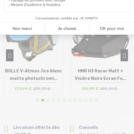
PROMO
PROMO
25 %
20 %
BOLLE V-Atmos /ice blanc
HMR H3 Racer Matt +
matte photochromi...
Visière Noire Ecran Fu...
179,99 €
239 ,99 €
319,99 €
399 ,99 €
Taille en stock
Taille en stock
55/59
60/61
Livraison offerte dès
Conseils