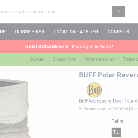
DE
GLISSE HIVER
LOCATION - ATELIER
CONSEILS
DESTOCKAGE
ETE
: Montagne & Mode !
Accueil
Glisse hiver
Vetements ski
Tours 
BUFF Polar Revers
Buff
Accessoire Hiver Tour d
Référence produit : 250064 | Sai
Taille
T.U