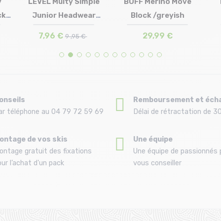
v
LEVEL Multy Simple
BUFF Merino Move
cky
Junior Headwear
Block /greyish
Taille en stock
Taille en stock
T.U
T.U
/orange
7,96 €
29,99 €
9 ,95 €
onseils
Remboursement et éch
ar téléphone au 04 79 72 59 69
Délai de rétractation de 30
ontage de vos skis
Une équipe
ontage gratuit des fixations
Une équipe de passionnés 
ur l’achat d'un pack
vous conseiller