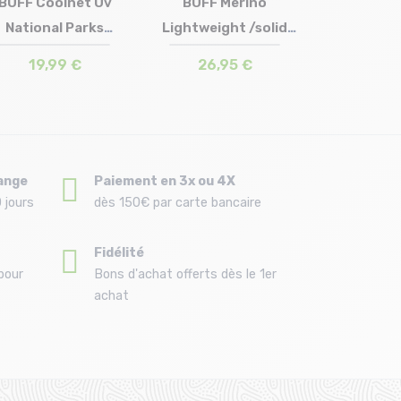
BUFF Coolnet Uv
BUFF Merino
National Parks
Lightweight /solid
Taille en stock
Taille en stock
T.U
T.U
/yosemite m...
sarcelle
19,99 €
26,95 €
ange
Paiement en 3x ou 4X
 jours
dès 150€ par carte bancaire
Fidélité
pour
Bons d'achat offerts dès le 1er
achat