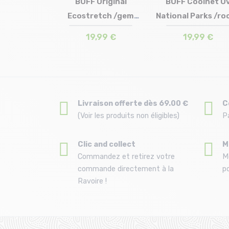
Zias Col
BUFF Original
BUFF Coolnet U
rchid
Ecostretch /gem
National Parks /ro
 en stock
Taille en stock
Taille en stock
T.U
T.U
T.U
malachite
moun...
,99 €
19,99 €
19,99 €
Livraison offerte dès 69.00 €
C
(Voir les produits non éligibles)
P
Clic and collect
M
Commandez et retirez votre
M
commande directement à la
po
Ravoire !