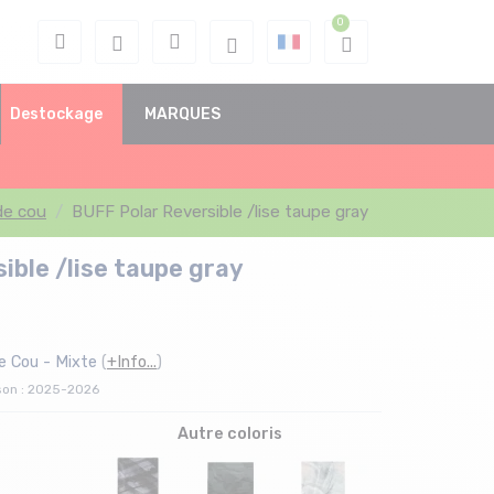
Destockage
MARQUES
de cou
BUFF Polar Reversible /lise taupe gray
ible /lise taupe gray
e Cou - Mixte
(
+Info...
)
son : 2025-2026
Autre coloris