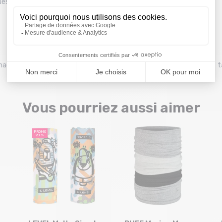
ues
u magasin Montaz , La Ravoire. Les tarifs du catalogue sont toutes 
Vous pourriez aussi aimer
PROMO
20 %