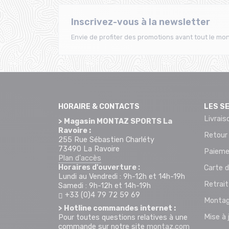
Inscrivez-vous à la newsletter
Envie de profiter des promotions avant tout le mon
HORAIRE & CONTACTS
LES S
Livrais
> Magasin MONTAZ SPORTS La
Ravoire :
Retour
255 Rue Sébastien Charléty
73490 La Ravoire
Paieme
Plan d'accès
Horaires d'ouverture :
Carte d
Lundi au Vendredi : 9h-12h et 14h-19h
Retrai
Samedi : 9h-12h et 14h-19h
+33 (0)4 79 72 59 69
Montag
> Hotline commandes internet :
Mise à 
Pour toutes questions relatives à une
commande sur notre site
montaz.com