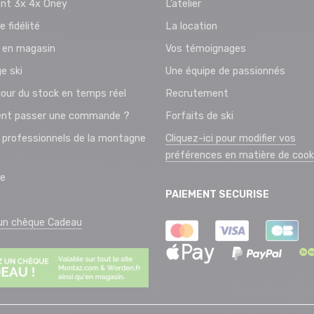
nt 3x 4x Oney
L’atelier
e fidélité
La location
t en magasin
Vos témoignages
e ski
Une équipe de passionnés
jour du stock en temps réel
Recrutement
t passer une commande ?
Forfaits de ski
 professionnels de la montagne
Cliquez-ici pour modifier vos
préférences en matière de cook
ie
PAIEMENT SECURISE
 un chèque Cadeau