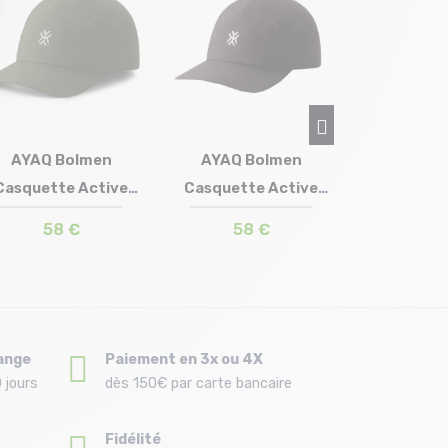
INSTINCT 
Cap Wide 
Plia
25,9
AYAQ Bolmen
AYAQ Bolmen
Casquette Active
Casquette Active
Taille en stock
Taille en stock
T.U
T.U
/kaki lichen
/noir storm
58 €
58 €
ange
Paiement en 3x ou 4X
 jours
dès 150€ par carte bancaire
Fidélité