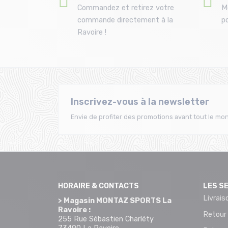
Commandez et retirez votre
M
commande directement à la
po
Ravoire !
Inscrivez-vous à la newsletter
Envie de profiter des promotions avant tout le mon
HORAIRE & CONTACTS
LES S
Livrais
> Magasin MONTAZ SPORTS La
Ravoire :
Retour
255 Rue Sébastien Charléty