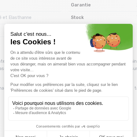
Garantie
é et Elasthanne
Stock
ntensité. Que vous soyez sur les sentiers de trail ou en milieu urbain,
er. Avec un poids plume de seulement 35 g, elle se fait oublier sur
u magasin Montaz , La Ravoire. Les tarifs du catalogue sont toutes 
Vous pourriez aussi aimer