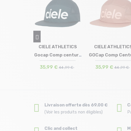
A Duckbill
CIELE ATHLETICS
CIELE ATHLETIC
tos ellwood
Gocap Comp century
GOCap Comp Cent
 en stock
Taille en stock
Taille en stock
T.U
S-M | L-XL
M-L
ert
/deepspace
/rose dawn
,9 €
35,99 €
35,99 €
44 ,99 €
44 ,99 €
Livraison offerte dès 69.00 €
C
(Voir les produits non éligibles)
P
Clic and collect
M