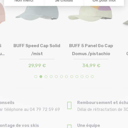
S
BUFF Speed Cap Solid
BUFF 5 Panel Go Cap
ury
/mist
Domus /pistachio
Taille en stock
Taille en stock
S-M
S-M | L-XL
29,99 €
34,99 €
onseils
Remboursement et éch
ar téléphone au 04 79 72 59 69
Délai de rétractation de 30
ontage de vos skis
Une équipe