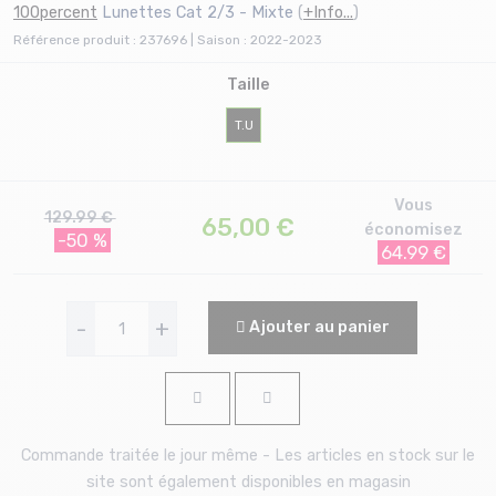
100percent
Lunettes Cat 2/3 - Mixte
(
+Info...
)
Référence produit : 237696 | Saison : 2022-2023
Taille
T.U
Vous
129.99 €
65,00
€
économisez
-50 %
64.99 €
-
+
Ajouter au panier
Commande traitée le jour même - Les articles en stock sur le
site sont également disponibles en magasin