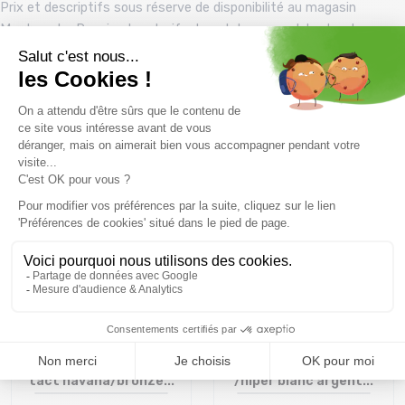
Prix et descriptifs sous réserve de disponibilité au magasin
Montaz , La Ravoire. Les tarifs du catalogue sont toutes taxes
comprises.
Vous pourriez aussi aimer
PROMO
PROMO
50 %
50 %
100percent Hudson /soft
100percent Okan cat 4
tact havana/bronze...
/hiper blanc argent...