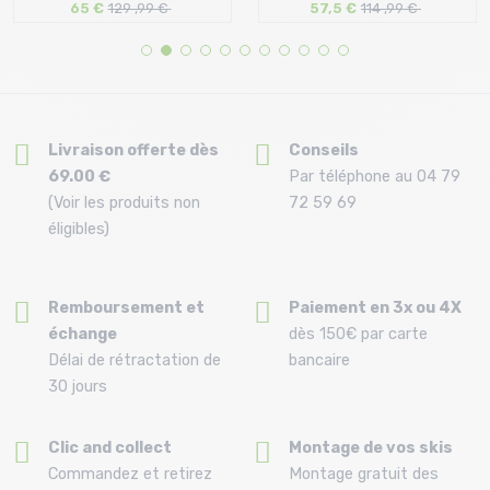
65 €
129 ,99 €
57,5 €
114 ,99 €
Taille en stock
Taille en stock
T.U
T.U
Livraison offerte dès
Conseils
69.00 €
Par téléphone au 04 79
(Voir les produits non
72 59 69
éligibles)
Remboursement et
Paiement en 3x ou 4X
échange
dès 150€ par carte
Délai de rétractation de
bancaire
30 jours
Clic and collect
Montage de vos skis
Commandez et retirez
Montage gratuit des