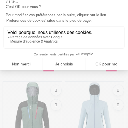
MILLET Kamet Gtx Veste
MILLET Kamet Gtx Veste W
/macaw vert bottle
/iceberg
314,99€
449,99 €
-30%
359,99€
449,99 €
-20%
Taille en stock
Taille en stock
XL
S | M