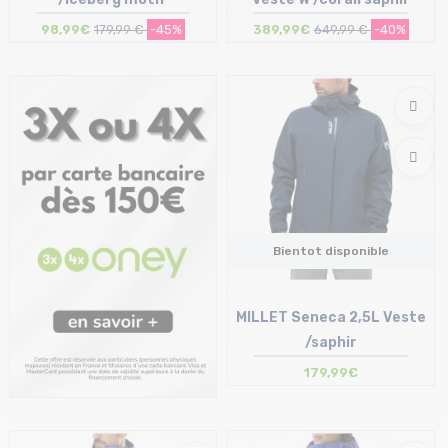
98,99€
179,99 €
-45%
389,99€
649,99 €
-40%
Taille en stock
Taille en stock
XS
S
Bientot disponible
MILLET Seneca 2,5L Veste
/saphir
179,99€