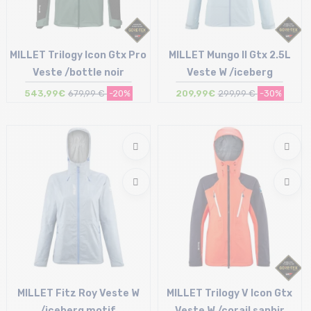
MILLET Trilogy Icon Gtx Pro
MILLET Mungo II Gtx 2.5L
Veste /bottle noir
Veste W /iceberg
543,99€
679,99 €
-20%
209,99€
299,99 €
-30%
Taille en stock
Taille en stock
L
S
MILLET Fitz Roy Veste W
MILLET Trilogy V Icon Gtx
/iceberg motif
Veste W /corail saphir