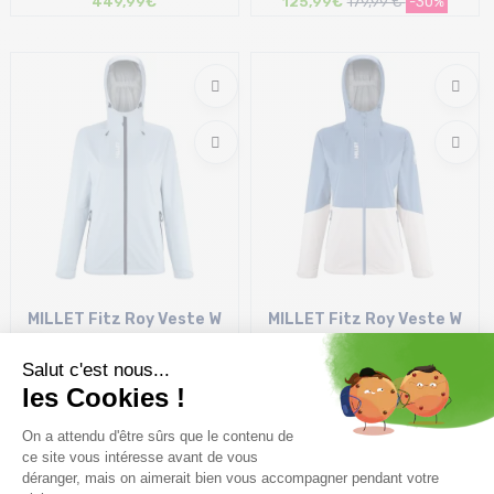
449,99€
125,99€
179,99 €
-30%
Taille en stock
Taille en stock
S | M | L
S
MILLET Fitz Roy Veste W
MILLET Fitz Roy Veste W
/iceberg
/vanilla beige coronet
143,99€
179,99 €
-20%
107,99€
179,99 €
-40%
Taille en stock
Taille en stock
S | M | XL
M