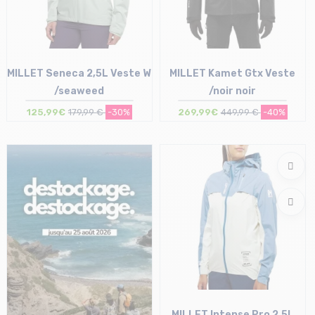
MILLET Seneca 2,5L Veste W
MILLET Kamet Gtx Veste
/seaweed
/noir noir
125,99€
179,99 €
-30%
269,99€
449,99 €
-40%
Taille en stock
Taille en stock
M | L | XL
XL
MILLET Intense Pro 2,5L