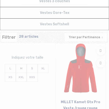
Vestes 3 couches
Vestes Gore-Tex
Vestes Softshell
Filtrer
28 articles
Trier par
Pertinence
Indiquez votre taille
L
M
S
XL
XS
XXL
XXS
MILLET Kamet Gtx Pro
Veste /rouge rouge