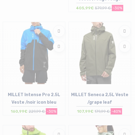
405,99€
579,99 €
-30%
Taille en stock
XL
MILLET Intense Pro 2.5L
MILLET Seneca 2,5L Veste
Veste /noir icon bleu
/grape leaf
160,99€
229,99 €
-30%
107,99€
179,99 €
-40%
Taille en stock
Taille en stock
S
M | XL