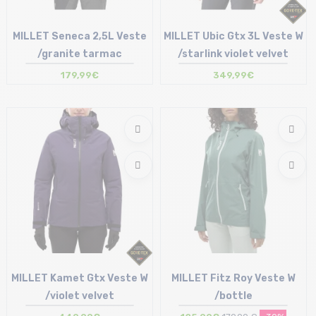
MILLET Seneca 2,5L Veste
MILLET Ubic Gtx 3L Veste W
/granite tarmac
/starlink violet velvet
179,99€
349,99€
Taille en stock
Taille en stock
M | L | XL
S | M | L
MILLET Kamet Gtx Veste W
MILLET Fitz Roy Veste W
/violet velvet
/bottle