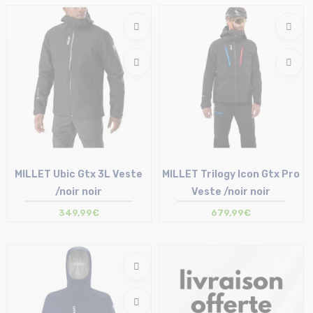
Taille en stock
Taille en stock
S | M | L
L
MILLET Ubic Gtx 3L Veste
MILLET Trilogy Icon Gtx Pro
/noir noir
Veste /noir noir
349,99€
679,99€
Taille en stock
Taille en stock
S | M | L
M | L | XL