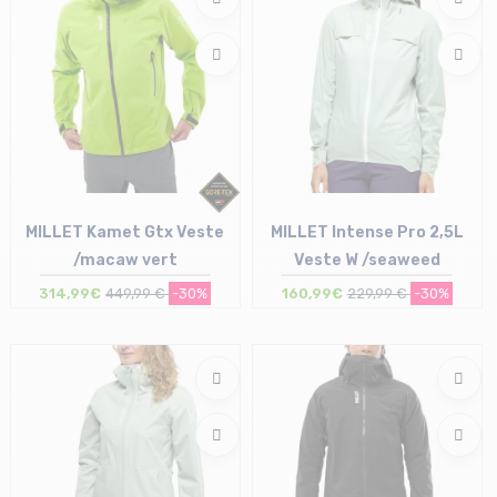
MILLET Kamet Gtx Veste
MILLET Intense Pro 2,5L
/macaw vert
Veste W /seaweed
314,99€
449,99 €
-30%
160,99€
229,99 €
-30%
Taille en stock
Taille en stock
S | M
S | L