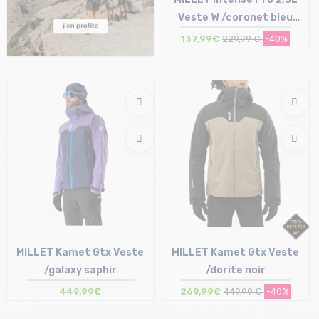
Veste W /coronet bleu
foggy dew
137,99€
229,99 €
-40%
Taille en stock
M | L
MILLET Kamet Gtx Veste
MILLET Kamet Gtx Veste
/galaxy saphir
/dorite noir
449,99€
269,99€
449,99 €
-40%