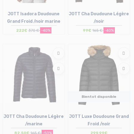
JOTT Isadora Doudoune
JOTT Cha Doudoune Légère
Grand Froid /noir marine
/noir
222€
370 €
-40%
99€
165 €
-40%
Taille en stock
Taille en stock
M
XS
Bientot disponible
JOTT Cha Doudoune Légère
JOTT Luxe Doudoune Grand
/marine
Froid /noir
82,50€
165 €
-50%
299,99€