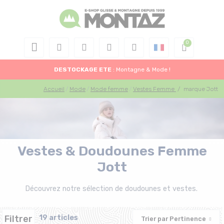
DESTOCKAGE
ETE
: Montagne & Mode !
Accueil
Mode
Mode femme
Vestes Femme
/
marque Jott
Vestes & Doudounes Femme
Jott
Découvrez notre sélection de doudounes et vestes.
Filtrer
19 articles
Trier par
Pertinence