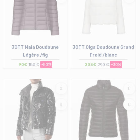
JOTT Maia Doudoune
JOTT Olga Doudoune Grand
Légère /fig
Froid /blanc
90€
180 €
-50%
203€
290 €
-30%
Taille en stock
Taille en stock
S
S | L | XL