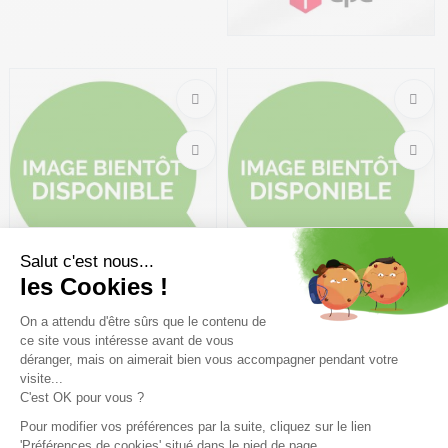
Bientot disponible
Bientot disponible
JOTT Luxe Laquee /bordeau
JOTT Prague Laquee
/bordeau
319,99€
319,99€