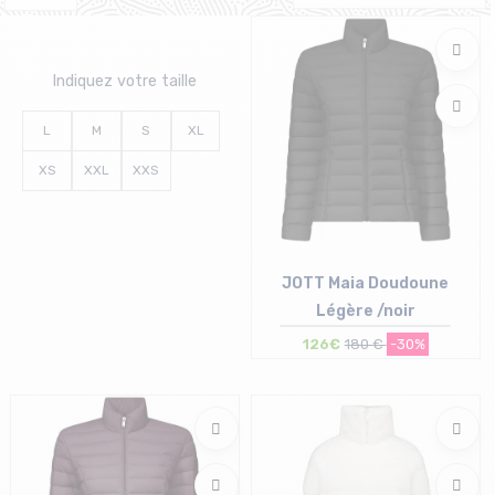
Indiquez votre taille
L
M
S
XL
XS
XXL
XXS
JOTT Maia Doudoune
Légère /noir
126€
180 €
-30%
Taille en stock
S | XL