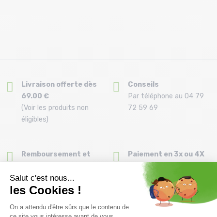
Livraison offerte dès
Conseils
69.00 €
Par téléphone au 04 79
(Voir les produits non
72 59 69
éligibles)
Remboursement et
Paiement en 3x ou 4X
échange
dès 150€ par carte
Délai de rétractation de
bancaire
30 jours
Clic and collect
Montage de vos skis