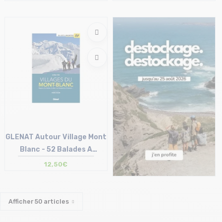
Taille en stock
Taille en stock
T.U
T.U
GLENAT Autour Village Mont
Blanc - 52 Balades A
Raquettes
12,50€
Taille en stock
T.U
Afficher
50
articles