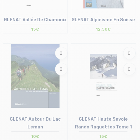
GLENAT Vallée De Chamonix
GLENAT Alpinisme En Suisse
15€
12,50€
Taille en stock
Taille en stock
T.U
T.U
GLENAT Autour Du Lac
GLENAT Haute Savoie
Leman
Rando Raquettes Tome 1
10€
15€