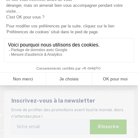
Commandez et retirez
Montage gratuit des
votre commande
fixations pour l’achat d'un
directement à la Ravoire !
pack
Une équipe
Fidélité
Une équipe de passionnés
Bons d'achat offerts dès
pour vous conseiller
le 1er achat
Inscrivez-vous à la newsletter
Envie de profiter des promotions avant tout le monde. Alors
n'attendez plus !
S'inscrire