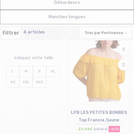
Débardeurs
Manches longues
Filtrer
4 articles
Trier par
Pertinence
Indiquez votre taille
L
M
S
XL
XS
XXL
XXS
LPB LES PETITES BOMBES
Top Francia /jaune
23,98€
59,95 €
-60%