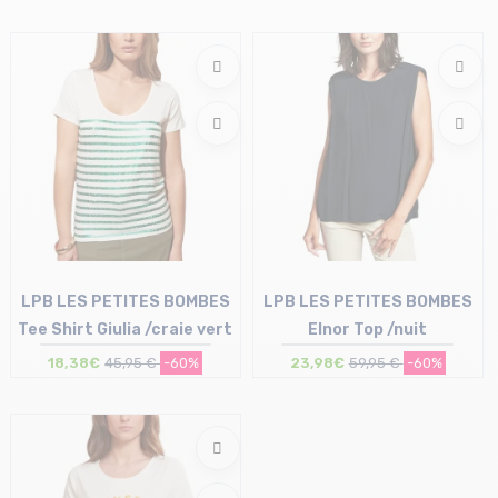
Taille en stock
L
LPB LES PETITES BOMBES
LPB LES PETITES BOMBES
Tee Shirt Giulia /craie vert
Elnor Top /nuit
18,38€
45,95 €
-60%
23,98€
59,95 €
-60%
Taille en stock
Taille en stock
S | M
M