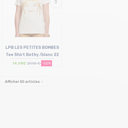
LPB LES PETITES BOMBES
Tee Shirt Bethy /blanc 22
14,98€
29,95 €
-50%
Taille en stock
M | L
Afficher
50
articles