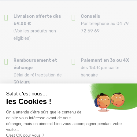
Livraison offerte dès
Conseils
69.00 €
Par téléphone au 04 79
(Voir les produits non
72 59 69
éligibles)
Remboursement et
Paiement en 3x ou 4X
échange
dès 150€ par carte
Délai de rétractation de
bancaire
30 jours
Clic and collect
Montage de vos skis
Commandez et retirez
Montage gratuit des
votre commande
fixations pour l’achat d'un
directement à la Ravoire !
pack