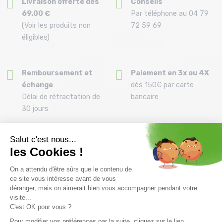
Livraison offerte dès
Conseils
69.00 €
Par téléphone au 04 79
(Voir les produits non
72 59 69
éligibles)
Remboursement et
Paiement en 3x ou 4X
échange
dès 150€ par carte
Délai de rétractation de
bancaire
30 jours
Clic and collect
Montage de vos skis
Commandez et retirez
Montage gratuit des
votre commande
fixations pour l’achat d'un
directement à la Ravoire !
pack
Une équipe
Fidélité
Une équipe de passionnés
Bons d'achat offerts dès