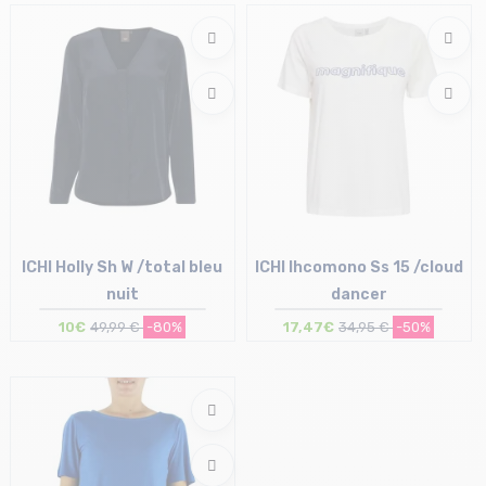
Taille en stock
34
ICHI Holly Sh W /total bleu
ICHI Ihcomono Ss 15 /cloud
nuit
dancer
10€
49,99 €
-80%
17,47€
34,95 €
-50%
Taille en stock
Taille en stock
34
M