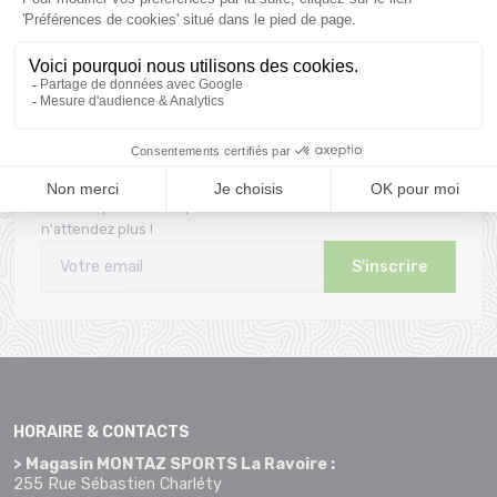
pour vous conseiller
le 1er achat
Inscrivez-vous à la newsletter
Envie de profiter des promotions avant tout le monde. Alors
n'attendez plus !
S'inscrire
HORAIRE & CONTACTS
> Magasin MONTAZ SPORTS La Ravoire :
255 Rue Sébastien Charléty