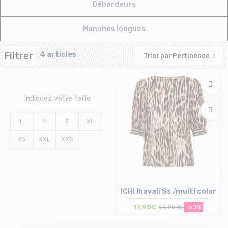
Débardeurs
Manches longues
Filtrer
4 articles
Trier par
Pertinence
Indiquez votre taille
L
M
S
XL
XS
XXL
XXS
ICHI Ihavali Ss /multi color
17,98€
44,95 €
-60%