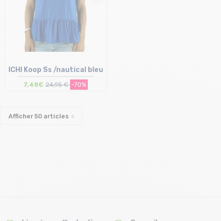
ICHI Koop Ss /nautical bleu
7,48€
24,95 €
-70%
Afficher
50
articles
Taille en stock
S