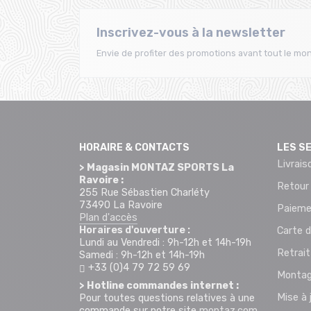
Inscrivez-vous à la newsletter
Envie de profiter des promotions avant tout le mon
HORAIRE & CONTACTS
LES S
Livrais
> Magasin MONTAZ SPORTS La
Ravoire :
Retour
255 Rue Sébastien Charléty
73490 La Ravoire
Paieme
Plan d'accès
Horaires d'ouverture :
Carte d
Lundi au Vendredi : 9h-12h et 14h-19h
Retrai
Samedi : 9h-12h et 14h-19h
+33 (0)4 79 72 59 69
Montag
> Hotline commandes internet :
Mise à 
Pour toutes questions relatives à une
commande sur notre site
montaz.com