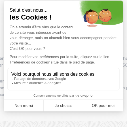
onseils
Remboursement et éch
ar téléphone au 04 79 72 59 69
Délai de rétractation de 30
ontage de vos skis
Une équipe
ontage gratuit des fixations
Une équipe de passionnés 
ur l’achat d'un pack
vous conseiller