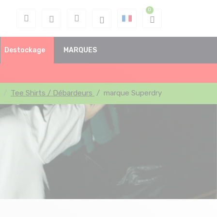
Destockage
MARQUES
Tee Shirts / Débardeurs
/
marque Superdry