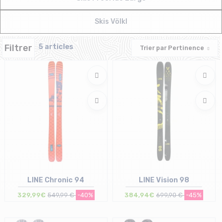
Skis Völkl
Filtrer
5 articles
Trier par
Pertinence
LINE Chronic 94
LINE Vision 98
329,99€
549,99 €
-40%
384,94€
699,90 €
-45%