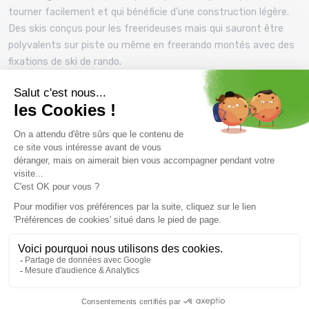
tourner facilement et qui bénéficie d'une construction légère.
Des skis conçus pour les freerideuses mais qui sauront être
polyvalents sur piste ou même en freerando montés avec des
fixations de ski de rando.
Skis Line Vision 108 et Vision 98 pour
homme
108mm sous le pied, la largeur de ski parfaite pour se faire
plaisir en poudreuse avec ces skis freeride backcountry. Les
skis Line Vision 108
sont stables et performants pour garder
une très bonne accroche sur piste. Ces skis deviendront ultra
polyvalents avec le montage de
fixations de skis de freerando
.
Et pour encore plus de polyvalence, choisissez les
Skis Line
Vision 98
avec 98 mm au patin.
Achat de skis Line pas chers
Toute l'année nous proposons des skis des collections