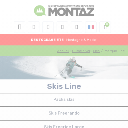
DESTOCKAGE
ETE
: Montagne & Mode !
Accueil
Glisse hiver
Skis
/
marque Line
Skis Line
Packs skis
Skis Freerando
Skis Freeride Large