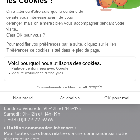
Envie de profiter des promotions avant tout le monde. Alors
n'attendez plus !
S'inscrire
HORAIRE & CONTACTS
> Magasin MONTAZ SPORTS La Ravoire :
255 Rue Sébastien Charléty
73490 La Ravoire
Plan d'accès
Horaires d'ouverture :
Lundi au Vendredi : 9h-12h et 14h-19h
Samedi : 9h-12h et 14h-19h
+33 (0)4 79 72 59 69
> Hotline commandes internet :
Pour toutes questions relatives à une commande sur notre
site
montaz.com