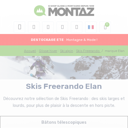
DESTOCKAGE
ETE
: Montagne & Mode !
Accueil
Glisse hiver
Ski alpin
Skis Freerando
/
marque Elan
Skis Freerando Elan
Découvrez notre sélection de Skis Freerando : des skis larges et
lourds, pour plus de plaisir à la descente en hors piste.
Bâtons télescopiques