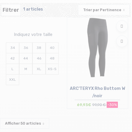
Filtrer
1 articles
Trier par
Pertinence
Indiquez votre taille
34
36
38
40
42
44
46
48
L
M
XL
XS-S
XXL
ARC'TERYX Rho Bottom W
/noir
69,93€
99,90 €
-30%
Taille en stock
XS | S
Afficher
50
articles