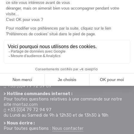
HORAIRE & CONTACTS
> Magasin MONTAZ SPORTS La Ravoire :
255 Rue Sébastien Charléty
73490 La Ravoire
Plan d'accès
Horaires d'ouverture :
Lundi au Vendredi : 9h-12h et 14h-19h
Samedi : 9h-12h et 14h-19h
+33 (0)4 79 72 59 69
> Hotline commandes internet :
Pour toutes questions relatives à une commande sur notre
site
montaz.com
+33 (0)4 79 72 94 97
du Lundi au Samedi de 9h à 12h30 et de 13h30 à 18h
> Nous écrire :
Pour toutes questions :
Nous contacter