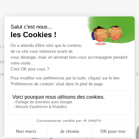
 réglable
les de sangle
u magasin Montaz , La Ravoire. Les tarifs du catalogue sont toutes 
Vous pourriez aussi aimer