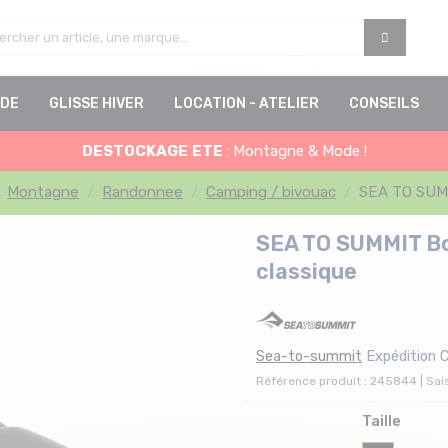
DE
GLISSE HIVER
LOCATION - ATELIER
CONSEILS
DESTOCKAGE
ETE
: Montagne & Mode !
Montagne
Randonnee
Camping / bivouac
SEA TO SUM
SEA TO SUMMIT B
classique
Sea-to-summit
Expédition 
Référence produit : 245844 | Sai
Taille