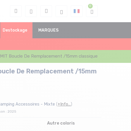
Destockage
MARQUES
MIT Boucle De Remplacement /15mm classique
oucle De Remplacement /15mm
Camping Accessoires - Mixte
(
+Info...
)
son : 2025
Autre coloris