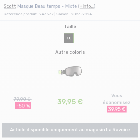
Scott
Masque Beau temps - Mixte
(
+Info...
)
Référence produit : 243537 | Saison : 2023-2024
Taille
T.U
Autre coloris
Vous
79.90 €
39,95
€
économisez
-50 %
39.95 €
Article disponible uniquement au magasin La Ravoire