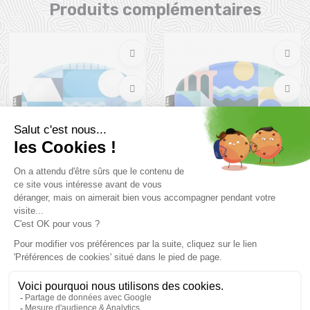
Produits complémentaires
GOGGLESOC Gogglesoc
GOGGLESOC Gogglesoc
/frosty
/bluebird
14,5 €
14,5 €
Taille en stock
Taille en stock
T.U
T.U
Vous pourriez aussi aimer
PROMO
PROMO
25 %
20 %