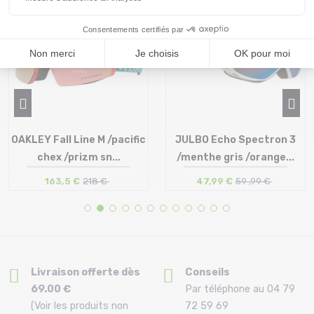
OAKLEY Fall Line M /pacific
JULBO Echo Spectron 3
chex /prizm sn...
/menthe gris /orange...
163,5 €
218 €
47,99 €
59 ,99 €
Taille en stock
Taille en stock
T.U
T.U
Livraison offerte dès
Conseils
69.00 €
Par téléphone au 04 79
(Voir les produits non
72 59 69