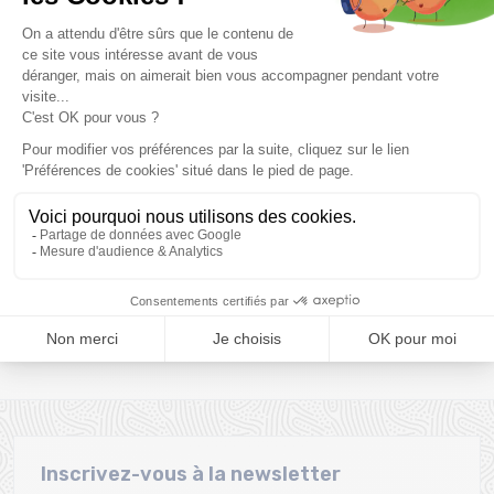
Délai de rétractation de
bancaire
30 jours
Clic and collect
Montage de vos skis
Commandez et retirez
Montage gratuit des
votre commande
fixations pour l’achat d'un
directement à la Ravoire !
pack
Une équipe
Fidélité
Une équipe de passionnés
Bons d'achat offerts dès
pour vous conseiller
le 1er achat
Inscrivez-vous à la newsletter