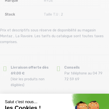
Marque
RYDE
Stock
Taille T.U : 2
Prix et descriptifs sous réserve de disponibilité au magasin
Montaz , La Ravoire. Les tarifs du catalogue sont toutes taxes
comprises.
Livraison offerte dès
Conseils
69.00 €
Par téléphone au 04 79
(Voir les produits non
72 59 69
éligibles)
Remboursement et
Paiement en 3x ou 4X
échange
dès 150€ par carte