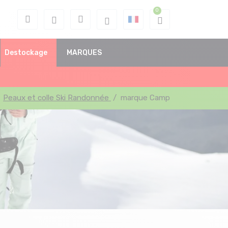
Destockage
MARQUES
Peaux et colle Ski Randonnée
/
marque Camp