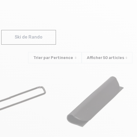
Ski de Rando
Trier par
Pertinence
Afficher
50
articles