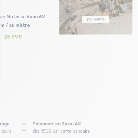
in Material Race 62
m / au mètre
26,99€
Taille en stock
T.U
ange
Paiement en 3x ou 4X
 jours
dès 150€ par carte bancaire