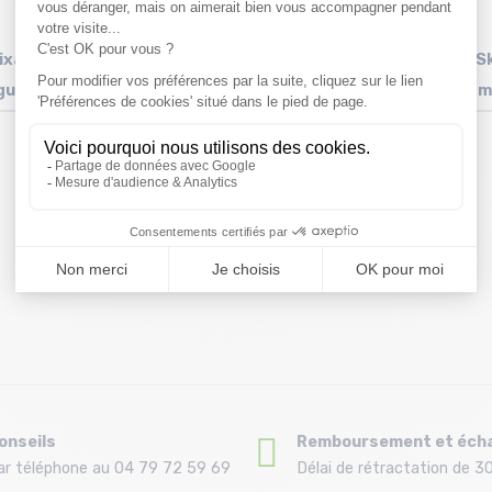
Fixation
CAMP Contour Glue Tube 75ml
CAMP Sk
 guide
m
17€
Taille en stock
T.U
onseils
Remboursement et éch
ar téléphone au 04 79 72 59 69
Délai de rétractation de 30