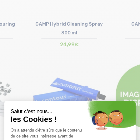
ouring
CAMP Hybrid Cleaning Spray
CAM
300 ml
24,99€
Taille en stock
T.U