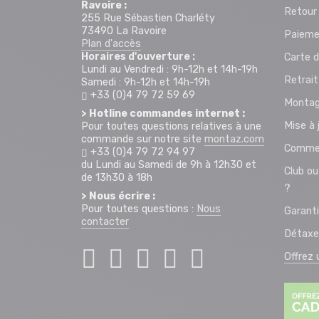
Ravoire :
Retour
255 Rue Sébastien Charléty
73490 La Ravoire
Paieme
Plan d'accès
Horaires d'ouverture :
Carte d
Lundi au Vendredi : 9h-12h et 14h-19h
Retrai
Samedi : 9h-12h et 14h-19h
+33 (0)4 79 72 59 69
Montag
> Hotline commandes internet :
Mise à 
Pour toutes questions relatives à une
commande sur notre site
montaz.com
Commen
+33 (0)4 79 72 94 97
du Lundi au Samedi de 9h à 12h30 et
Club ou
de 13h30 à 18h
?
> Nous écrire :
Pour toutes questions :
Nous
Garant
contacter
Détaxe
Offrez