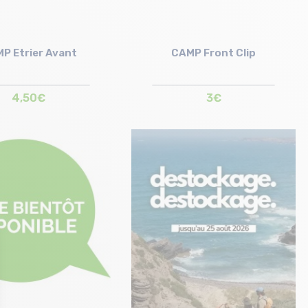
P Etrier Avant
CAMP Front Clip
4,50€
3€
Taille en stock
Taille en stock
75mm
95mm | 75mm | 105mm