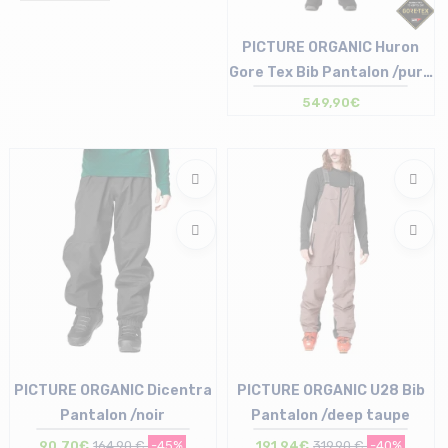
PICTURE ORGANIC Huron
Gore Tex Bib Pantalon /pure
cashmere
549,90€
Taille en stock
S
PICTURE ORGANIC Dicentra
PICTURE ORGANIC U28 Bib
Pantalon /noir
Pantalon /deep taupe
90,70€
164,90 €
-45%
191,94€
319,90 €
-40%