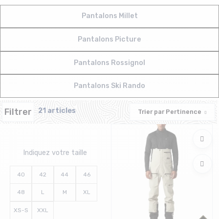
Pantalons Millet
Pantalons Picture
Pantalons Rossignol
Pantalons Ski Rando
Filtrer
21 articles
Trier par
Pertinence
Indiquez votre taille
40
42
44
46
48
L
M
XL
XS-S
XXL