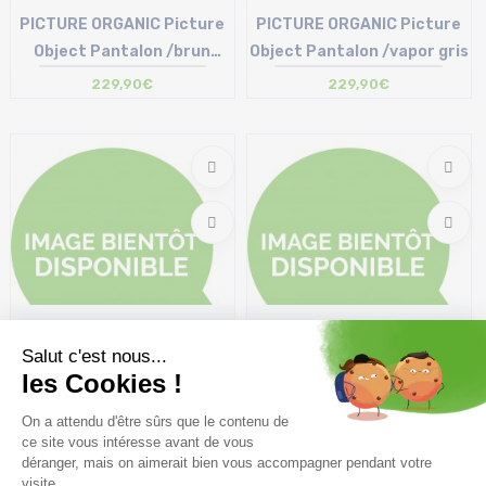
PICTURE ORGANIC Picture
PICTURE ORGANIC Picture
Object Pantalon /brun
Object Pantalon /vapor gris
coffee
229,90€
229,90€
Bientot disponible
Bientot disponible
PICTURE ORGANIC Akna
PICTURE ORGANIC Plan
Baggy Pantalon /noir
Pantalon /noir
229,90€
189,90€