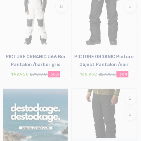
PICTURE ORGANIC U66 Bib
PICTURE ORGANIC Picture
Pantalon /harbor gris
Object Pantalon /noir
149,95€
299,90 €
-50%
160,93€
229,90 €
-30%
Taille en stock
Taille en stock
S
XL