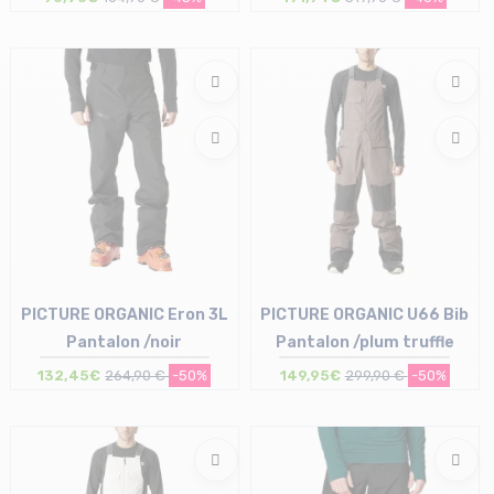
Taille en stock
Taille en stock
XL
S
PICTURE ORGANIC Eron 3L
PICTURE ORGANIC U66 Bib
Pantalon /noir
Pantalon /plum truffle
132,45€
264,90 €
-50%
149,95€
299,90 €
-50%
Taille en stock
Taille en stock
S
XS | S