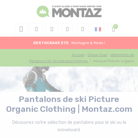
DESTOCKAGE
ETE
: Montagne & Mode !
Accueil
Glisse hiver
Vetements ski
Pantalons Ski Snowboard Homme
/
marque Picture-organic
Pantalons de ski Picture
Organic Clothing | Montaz.com
Découvrez notre sélection de pantalons pour le ski ou le
snowboard.