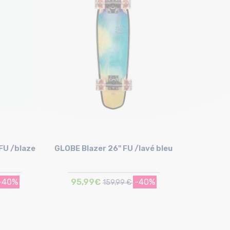
Taille en stock
T.U
FU /blaze
GLOBE Blazer 26" FU /lavé bleu
-40%
95,99€
-40%
159,99 €
Taille en stock
T.U