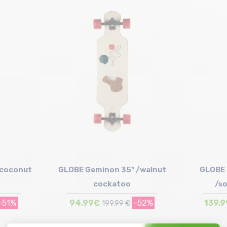
Taille en stock
T.U
/coconut
GLOBE Geminon 35" /walnut
GLOBE 
cockatoo
/s
-51%
94,99€
-52%
139,
199,99 €