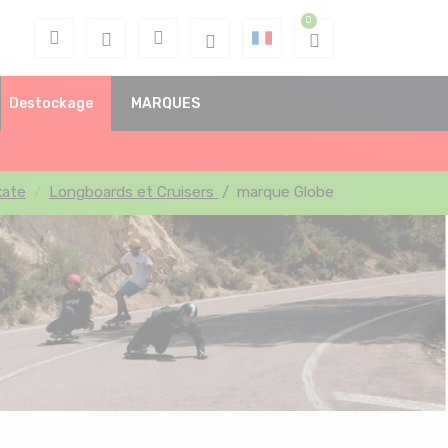
Destockage
MARQUES
kate
Longboards et Cruisers
/
marque Globe