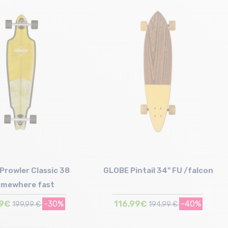
Taille en stock
T.U
Prowler Classic 38
GLOBE Pintail 34" FU /falcon
omewhere fast
99€
-30%
116,99€
-40%
199,99 €
194,99 €