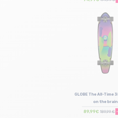
Taille en stock
T.U
GLOBE The All-Time 3
on the brain
89,99€
189,99 €