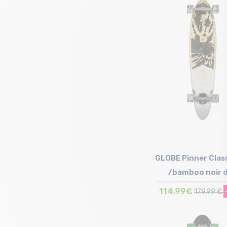
Taille en stock
T.U
GLOBE Pinner Class
/bamboo noir 
114,99€
179,99 €