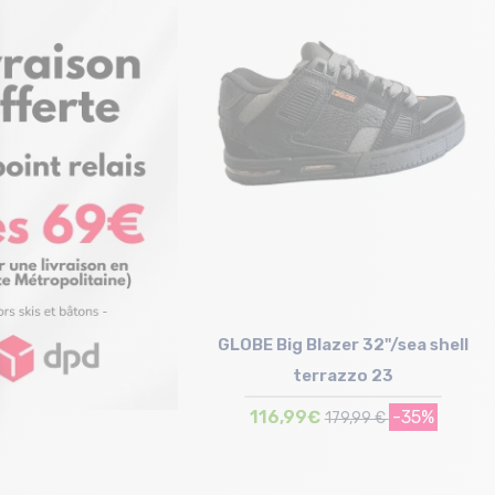
Taille en stock
Taille en stock
T.U
T.U
GLOBE Big Blazer 32"/sea shell
terrazzo 23
116,99€
-35%
179,99 €