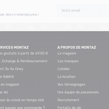
de. Alors n'attendez plus !
ERVICES MONTAZ
A PROPOS DE MONTAZ
on gratuite à partir de 69.00 €
Le magasin
 : Echange & Remboursement
Les marques
nt 3x 4x Oney
L’atelier
e fidélité
La location
t en magasin
Vos témoignages
e ski
Une équipe de passionnés
jour du stock en temps réel
Recrutement
t passer une commande ?
Forfaits de ski