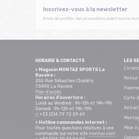
Inscrivez-vous à la newsletter
Envie de profiter des promotions avant tout le mon
HORAIRE & CONTACTS
LES S
Livrais
> Magasin MONTAZ SPORTS La
Ravoire :
Retour
255 Rue Sébastien Charléty
73490 La Ravoire
Paieme
Plan d'accès
Horaires d'ouverture :
Carte d
Lundi au Vendredi : 9h-12h et 14h-19h
Retrai
Samedi : 9h-12h et 14h-19h
+33 (0)4 79 72 59 69
Montag
> Hotline commandes internet :
Mise à 
Pour toutes questions relatives à une
commande sur notre site
montaz.com
Commen