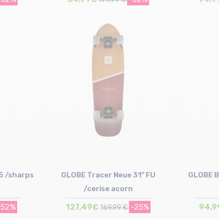
Taille en stock
T.U
5 /sharps
GLOBE Tracer Neue 31" FU
GLOBE B
/cerise acorn
-52%
127,49€
-25%
94,9
169,99 €