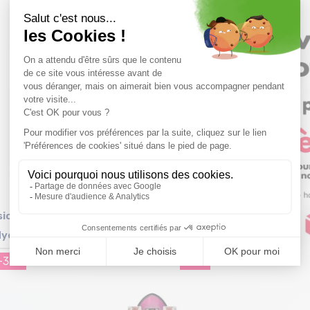
Taille en stock
T.U
ic 40"
GLOBE Blazer 26"/mimosa
dye
terrazzo
-36%
99,99€
-37%
159,99 €