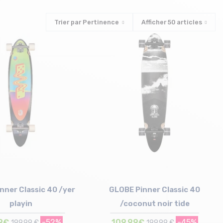
Trier par
Pertinence
Afficher
50
articles
nner Classic 40 /yer
GLOBE Pinner Classic 40
playin
/coconut noir tide
9€
-52%
109,99€
-45%
199,99 €
199,99 €