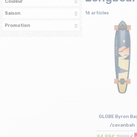
Couleur
16 articles
Saison
Promotion
GLOBE Byron Ba
/cavanbah
94,99€
199,99 €