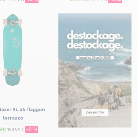
Taille en stock
Taille en stock
T.U
T.U
lazer XL 36 /laggon
terrazzo
9€
-51%
194,99 €