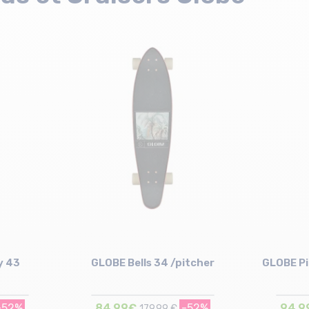
y 43
GLOBE Bells 34 /pitcher
GLOBE Pi
-52%
84,99€
-52%
94,9
179,99 €