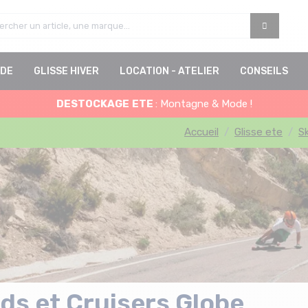
DE
GLISSE HIVER
LOCATION - ATELIER
CONSEILS
DESTOCKAGE
ETE
: Montagne & Mode !
Accueil
Glisse ete
S
s et Cruisers Globe