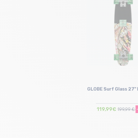
Taille en stock
T.U
GLOBE Surf Glass 27" 
119,99€
199,99 €
Taille en stock
T.U