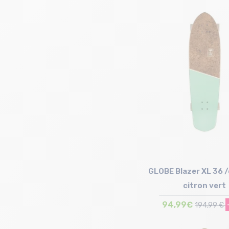
Taille en stock
T.U
GLOBE Blazer XL 36 
citron vert
94,99€
194,99 €