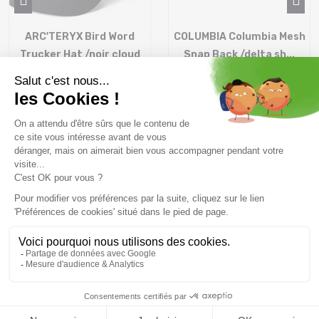
ARC'TERYX Bird Word
COLUMBIA Columbia Mesh
Trucker Hat /noir cloud
Snap Back /delta sh...
49,9 €
29,99 €
Taille en stock
Taille en stock
S-M
T.U
Livraison offerte dès
Conseils
69.00 €
Par téléphone au 04 79
(Voir les produits non
72 59 69
éligibles)
Remboursement et
Paiement en 3x ou 4X
échange
dès 150€ par carte
Délai de rétractation de
bancaire