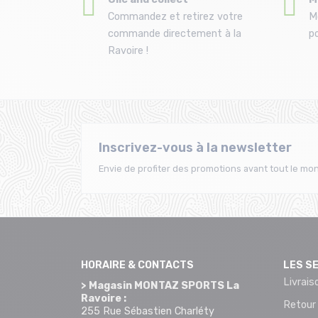
Commandez et retirez votre
M
commande directement à la
po
Ravoire !
Inscrivez-vous à la newsletter
Envie de profiter des promotions avant tout le mon
HORAIRE & CONTACTS
LES S
Livrais
> Magasin MONTAZ SPORTS La
Ravoire :
Retour
255 Rue Sébastien Charléty