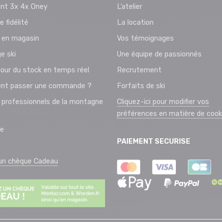
nt 3x 4x Oney
L’atelier
e fidélité
La location
t en magasin
Vos témoignages
e ski
Une équipe de passionnés
jour du stock en temps réel
Recrutement
t passer une commande ?
Forfaits de ski
 professionnels de la montagne
Cliquez-ici pour modifier vos
préférences en matière de cook
ie
PAIEMENT SECURISE
 un chèque Cadeau