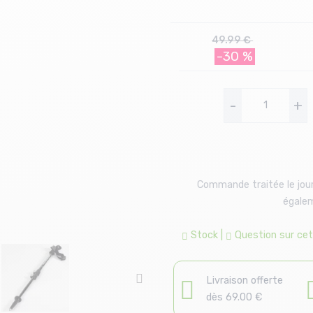
49.99 €
-30 %
-
+
Commande traitée le jour
égalem
Stock
|
Question sur cet 
Livraison offerte
dès 69.00 €