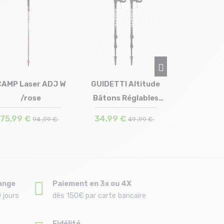
LACAL Alu Stick
135cm 
47,99 €
CAMP Laser ADJ W
GUIDETTI Altitude
/rose
Bâtons Réglables
Taille en stock
Taille en stock
T.U
T.U
/ardoise
75,99 €
34,99 €
94 ,99 €
49 ,99 €
ange
Paiement en 3x ou 4X
 jours
dès 150€ par carte bancaire
Fidélité