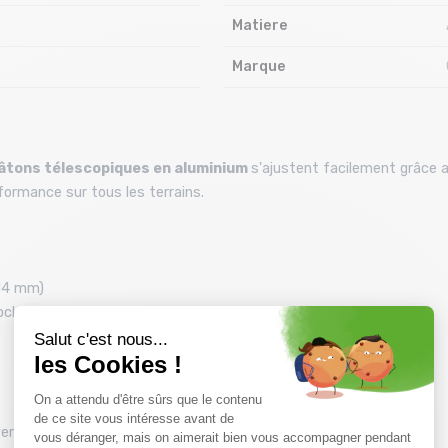
Matiere
Marque
âtons télescopiques en aluminium
s'ajustent facilement grâce 
ormance sur tous les terrains.​
/14 mm)
ock
iver 90 mm)