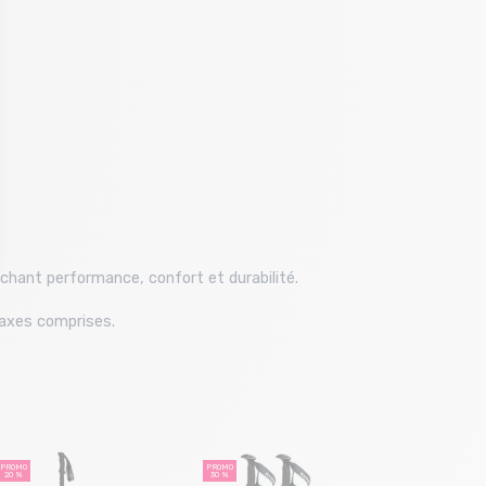
rchant performance, confort et durabilité.
taxes comprises.
Taille e
T.
PROMO
PROMO
PROMO
20 %
30 %
20 %