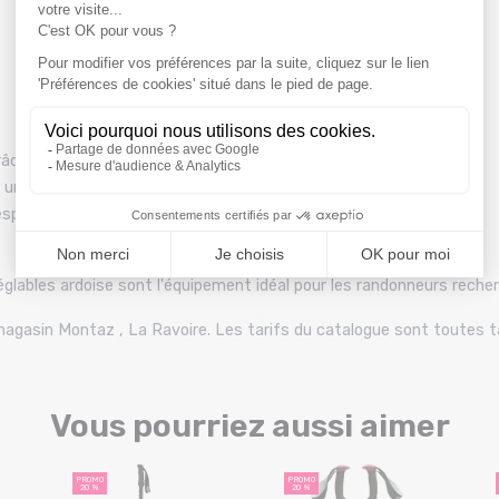
râce aux rondelles interchangeables
une réparabilité à vie
pirante pour une utilisation prolongée​
églables ardoise sont l'équipement idéal pour les randonneurs reche
u magasin Montaz , La Ravoire. Les tarifs du catalogue sont toutes 
Vous pourriez aussi aimer
PROMO
PROMO
20 %
20 %