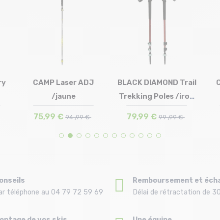
ry
CAMP Laser ADJ
BLACK DIAMOND Trail
/jaune
Trekking Poles /iron
Taille en stock
Taille en stock
T.U
T.U
r...
75,99 €
79,99 €
94 ,99 €
99 ,99 €
onseils
Remboursement et éch
ar téléphone au 04 79 72 59 69
Délai de rétractation de 30
ontage de vos skis
Une équipe