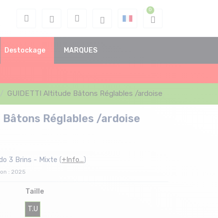
Destockage
MARQUES
GUIDETTI Altitude Bâtons Réglables /ardoise
 Bâtons Réglables /ardoise
o 3 Brins - Mixte
(
+Info...
)
son : 2025
Taille
T.U