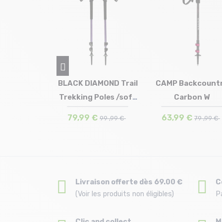
 DIAMOND
BLACK DIAMOND Trail
CAMP Backcount
lz Trekking
Trekking Poles /soft
Carbon W
 en stock
Taille en stock
Taille en stock
M-L
T.U
T.U
es /...
l...
€
79,99 €
63,99 €
159 ,99 €
99 ,99 €
79 ,99 €
Livraison offerte dès 69.00 €
C
(Voir les produits non éligibles)
P
Clic and collect
M