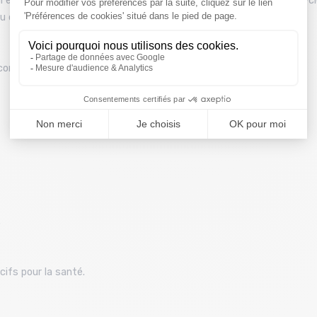
établit les critères de certification par des tiers du contenu recycl
au de la composition chimique
ntre la pluie.
.
ifs pour la santé.