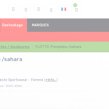
Destockage
MARQUES
stes / doudounes
FLOTTE Pompidou /sahara
 /sahara
este Sportswear - Femme
(
+Info...
)
son : 2025-2026