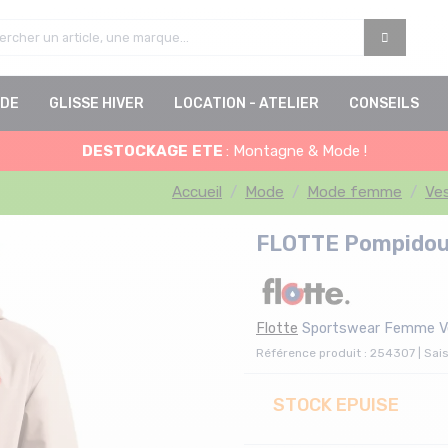
DE
GLISSE HIVER
LOCATION - ATELIER
CONSEILS
DESTOCKAGE
ETE
: Montagne & Mode !
Accueil
Mode
Mode femme
Ve
FLOTTE Pompidou
Flotte
Sportswear Femme V
Référence produit : 254307 | Sai
STOCK EPUISE