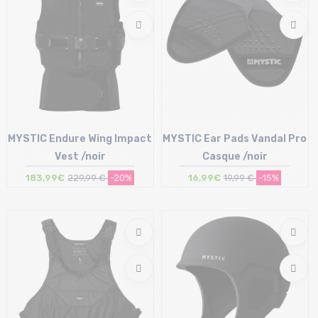
MYSTIC Endure Wing Impact
MYSTIC Ear Pads Vandal Pro
Vest /noir
Casque /noir
183,99€
229,99 €
-20%
16,99€
19,99 €
-15%
Taille en stock
Taille en stock
S | M
T.U