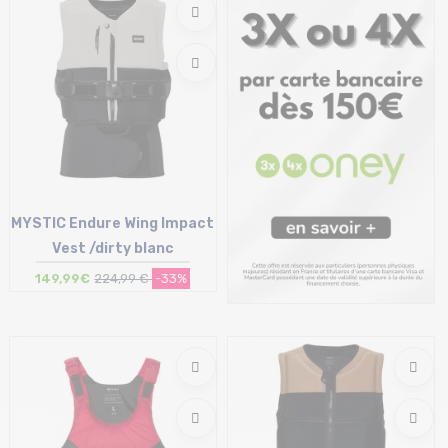
MYSTIC Endure Wing Impact
Vest /dirty blanc
149,99€
224,99 €
-33%
Taille en stock
S