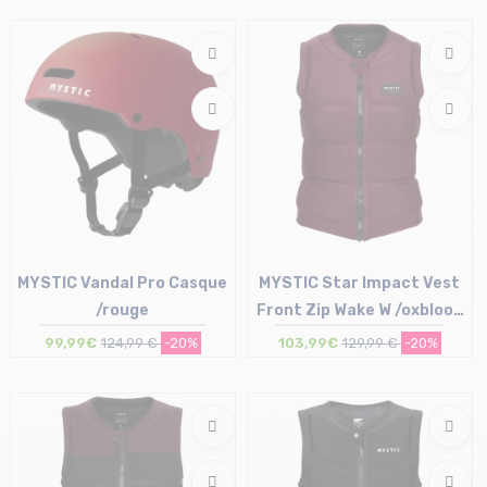
L
MYSTIC Vandal Pro Casque
MYSTIC Star Impact Vest
/rouge
Front Zip Wake W /oxblood
rouge
99,99€
124,99 €
-20%
103,99€
129,99 €
-20%
Taille en stock
Taille en stock
M-L | XL-XXL
L