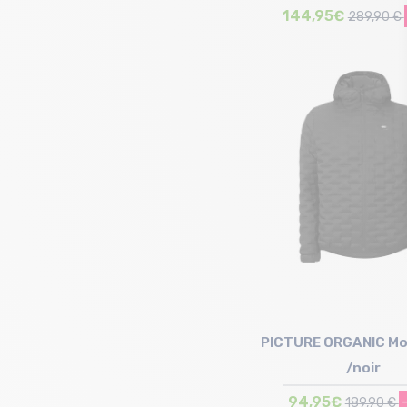
144,95€
289,90 €
Taille en stock
S | M | L
PICTURE ORGANIC Mo
/noir
94,95€
189,90 €