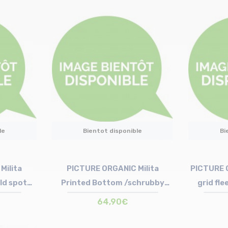
Taille en stock
S | M | L
le
Bientot disponible
Bi
Milita
PICTURE ORGANIC Milita
PICTURE 
ld spot
Printed Bottom /schrubby
grid fl
motif
64,90€