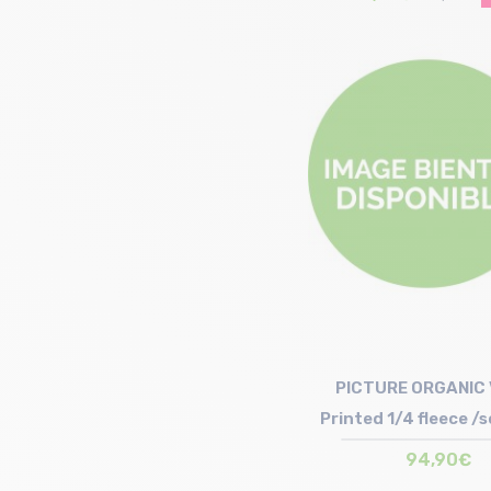
Taille en stock
S
PICTURE ORGANIC 
Printed 1/4 fleece /
motif
94,90€