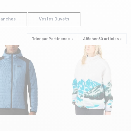
manches
Vestes Duvets
Trier par
Pertinence
Afficher
50
articles