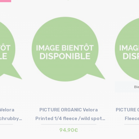
Bi
Velora
PICTURE ORGANIC Velora
PICTURE 
schrubby
Printed 1/4 fleece /wild spot
Fleece
motif
94,90€