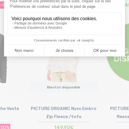
-50%
144,95€
-50%
132,
289,90 €
Taille en stock
S | M
Bientot disponible
he Veste
PICTURE ORGANIC Nyss Embro
PICTURE
Zip Fleece /tofu
fleec
-50%
149,90€