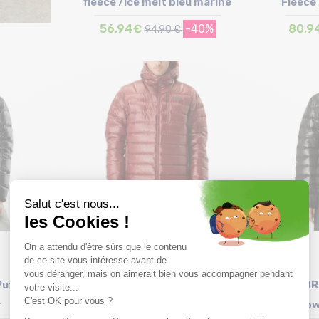
fleece /ice melt bleu marine
Fleece
56,94€
-40%
80,9
94,90 €
Taille en stock
S
Puff Down
PICTURE ORGANIC Mid Puff
PICTUR
r
Down Veste /andorra
Dow