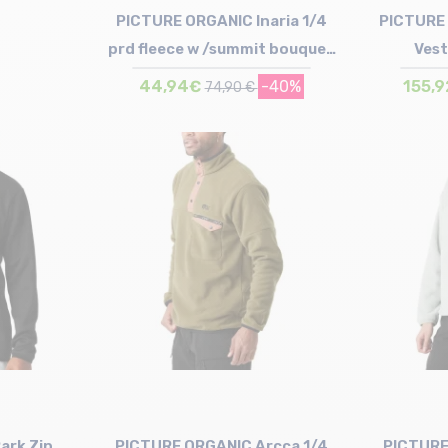
PICTURE ORGANIC Inaria 1/4
PICTURE
prd fleece w /summit bouquet
Vest
motif
44,94€
-40%
155,
74,90 €
Taille en stock
S | M
ark Zip
PICTURE ORGANIC Arcca 1/4
PICTURE