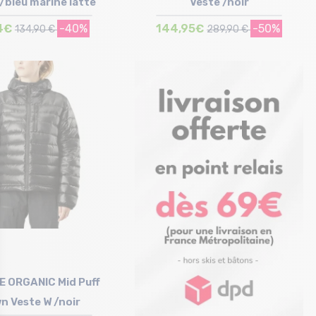
 /bleu marine latte
Veste /noir
4€
-40%
144,95€
-50%
134,90 €
289,90 €
Taille en stock
Taille en stock
S | M | XL
M | L
E ORGANIC Mid Puff
n Veste W /noir