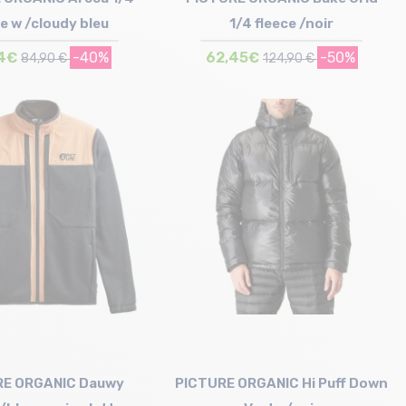
ce w /cloudy bleu
1/4 fleece /noir
4€
-40%
62,45€
-50%
84,90 €
124,90 €
Taille en stock
Taille en stock
L
M
RE ORGANIC Dauwy
PICTURE ORGANIC Hi Puff Down