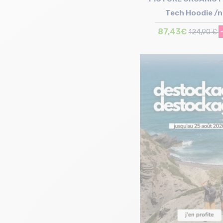
Tech Hoodie /n
87,43€
124,90 €
Taille en stock
M | L