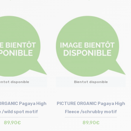
Taille en stock
Taille en stock
S | M | L
S | M | L
entot disponible
Bientot disponible
ORGANIC Pagaya High
PICTURE ORGANIC Pagaya High
 /wild spot motif
Fleece /schrubby motif
89,90€
89,90€