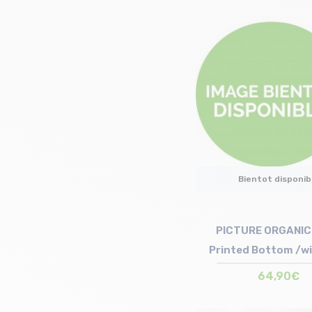
Taille en stock
S | M | L
Bientot disponib
PICTURE ORGANIC 
Printed Bottom /wi
motif
64,90€