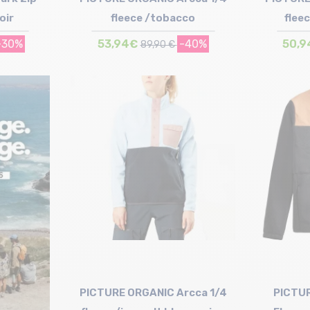
oir
fleece /tobacco
flee
-30%
53,94€
-40%
50,9
89,90 €
Taille en stock
XL
PICTURE ORGANIC Arcca 1/4
PICTU