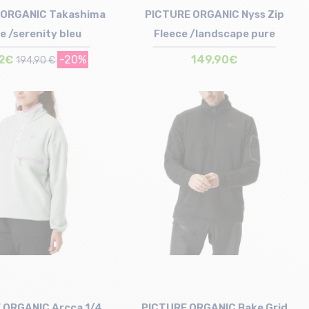
 ORGANIC Takashima
PICTURE ORGANIC Nyss Zip
e /serenity bleu
Fleece /landscape pure
92€
-20%
149,90€
194,90 €
Taille en stock
Taille en stock
S
XS | S | M | L
 ORGANIC Arcca 1/4
PICTURE ORGANIC Bake Grid