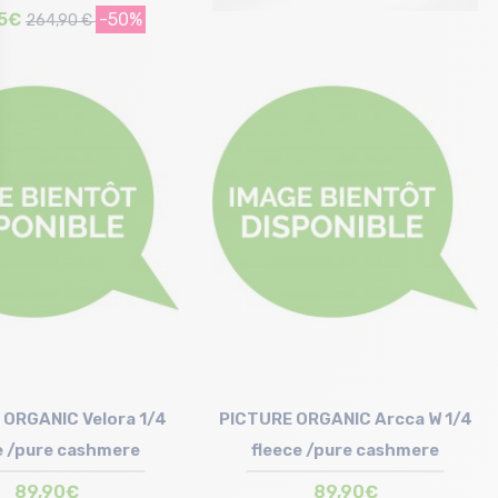
45€
-50%
264,90 €
Taille en stock
M
 ORGANIC Velora 1/4
PICTURE ORGANIC Arcca W 1/4
e /pure cashmere
fleece /pure cashmere
89,90€
89,90€