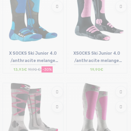
X SOCKS Ski Junior 4.0
XSOCKS Ski Junior 4.0
/anthracite melange
/anthracite melange
electric bleu
magnolia
13,93€
19,90 €
-30%
19,90€
Taille en stock
Taille en stock
35/38
35/38