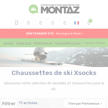
DESTOCKAGE
ETE
: Montagne & Mode !
Accueil
Glisse hiver
Vetements ski
Chaussettes de ski
/
marque Xsocks
Chaussettes de ski Xsocks
Découvrez notre sélection de semelles et chaussettes pour le
ski.
Filtrer
17 articles
Trier par
Pertinence