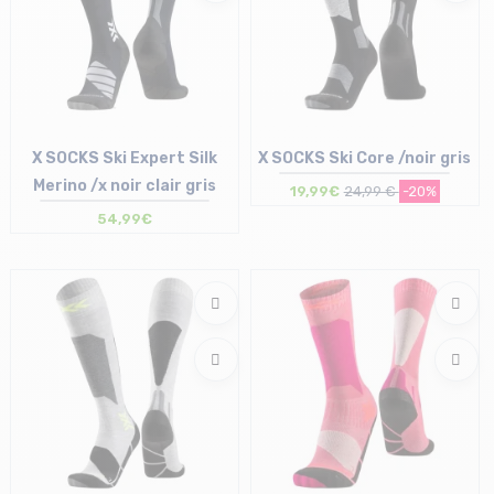
X SOCKS Ski Expert Silk
X SOCKS Ski Core /noir gris
Merino /x noir clair gris
19,99€
24,99 €
-20%
54,99€
Taille en stock
Taille en stock
42/44 | 45/47
35/38 | 39/41 | 42/44 | 45/47