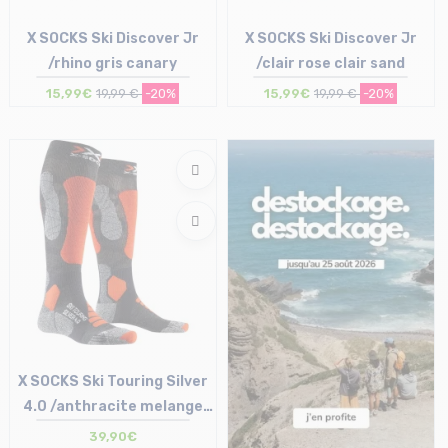
X SOCKS Ski Discover Jr
X SOCKS Ski Discover Jr
/rhino gris canary
/clair rose clair sand
15,99€
19,99 €
-20%
15,99€
19,99 €
-20%
Taille en stock
Taille en stock
31/34
31/34
X SOCKS Ski Touring Silver
4.0 /anthracite melange
orange fluo
39,90€