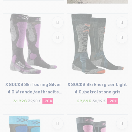
Taille en stock
45/47
X SOCKS Ski Touring Silver
X SOCKS Ski Energizer Light
4.0 W rando /anthracite
4.0 /petrol stone gris
melange magnolia
melange
31,92€
39,90 €
-20%
29,59€
36,99 €
-20%
Taille en stock
Taille en stock
39/40
45/47