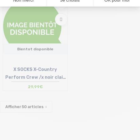
Bientot disponible
X SOCKS X-Country
Perform Crew /x noir clair
gris
29,99€
Afficher
50
articles