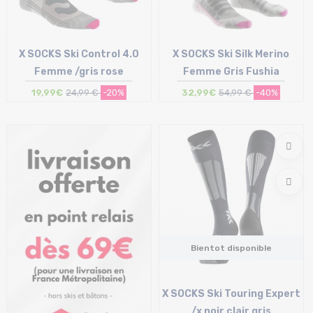
X SOCKS Ski Control 4.0
X SOCKS Ski Silk Merino
Femme /gris rose
Femme Gris Fushia
19,99€
24,99 €
-20%
32,99€
54,99 €
-40%
Taille en stock
Taille en stock
35/36
45/46
Bientot disponible
X SOCKS Ski Touring Expert
/x noir clair gris