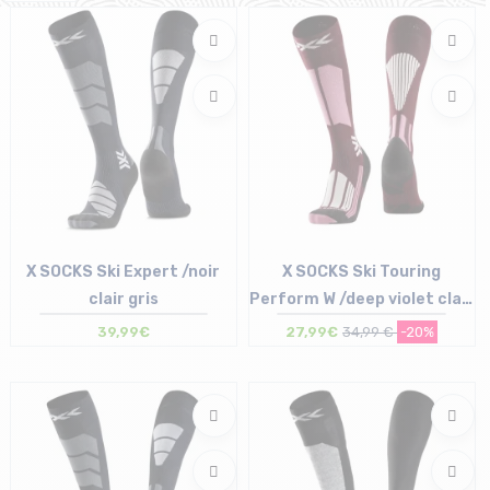
X SOCKS Ski Expert /noir
X SOCKS Ski Touring
clair gris
Perform W /deep violet clair
sand
39,99€
27,99€
34,99 €
-20%
Taille en stock
Taille en stock
42/44 | 45/47
35/36 | 41/42