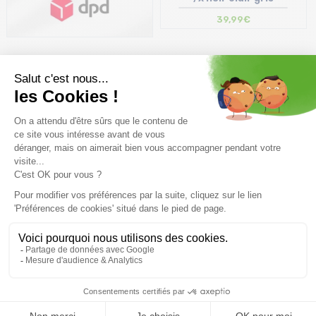
39,99€
Bientot disponible
Bientot disponible
X SOCKS Ski Touring
X SOCKS Ski Discover Merino
Perform W /oxid rouge
/oxid rouge
39,99€
29,99€