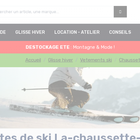
DE
GLISSE HIVER
LOCATION - ATELIER
CONSEILS
DESTOCKAGE
ETE
: Montagne & Mode !
Accueil
Glisse hiver
Vetements ski
Chausset
tes de ski La-chaussette