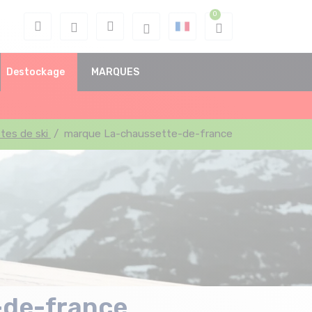
Destockage
MARQUES
tes de ski
/
marque La-chaussette-de-france
-de-france