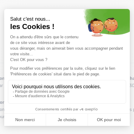
onseils
Remboursement et éch
ar téléphone au 04 79 72 59 69
Délai de rétractation de 30
ontage de vos skis
Une équipe
ontage gratuit des fixations
Une équipe de passionnés 
ur l’achat d'un pack
vous conseiller