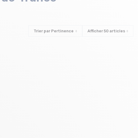
Trier par
Pertinence
Afficher
50
articles