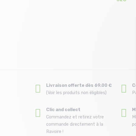
Taille en stock
T.U
Livraison offerte dès 69.00 €
C
(Voir les produits non éligibles)
P
Clic and collect
M
Commandez et retirez votre
M
commande directement à la
po
Ravoire !