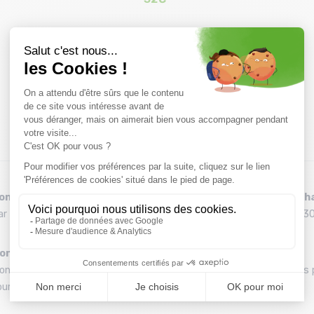
Taille en stock
T.U
onseils
Remboursement et éch
ar téléphone au 04 79 72 59 69
Délai de rétractation de 30
ontage de vos skis
Une équipe
ontage gratuit des fixations
Une équipe de passionnés 
ur l’achat d'un pack
vous conseiller