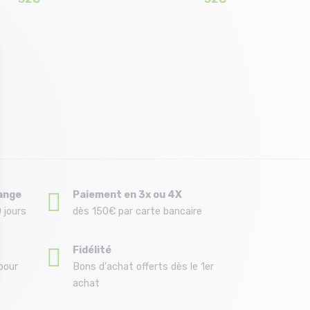
Taille en stock
Taille en stock
T.U
T.U
ange
Paiement en 3x ou 4X
 jours
dès 150€ par carte bancaire
Fidélité
pour
Bons d'achat offerts dès le 1er
achat