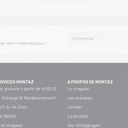
de. Alors n'attendez plus !
ERVICES MONTAZ
A PROPOS DE MONTAZ
on gratuite à partir de 69.00 €
Le magasin
 : Echange & Remboursement
Les marques
nt 3x 4x Oney
L’atelier
e fidélité
La location
t en magasin
Vos témoignages