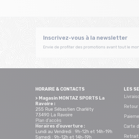
Inscrivez-vous à la newsletter
Envie de profiter des promotions avant tout le mon
HORAIRE & CONTACTS
LES S
Livrais
> Magasin MONTAZ SPORTS La
Ravoire :
Retour
255 Rue Sébastien Charléty
73490 La Ravoire
Paieme
Plan d'accès
Horaires d'ouverture :
Carte d
Lundi au Vendredi : 9h-12h et 14h-19h
Retrai
Samedi : 9h-12h et 14h-19h