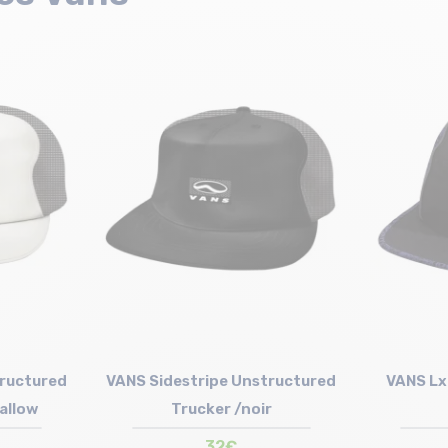
tructured
VANS Sidestripe Unstructured
VANS Lx
allow
Trucker /noir
32€