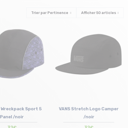
Trier par
Pertinence
Afficher
50
articles
 Wreckpack Sport 5
VANS Stretch Logo Camper
Panel /noir
/noir
32€
32€