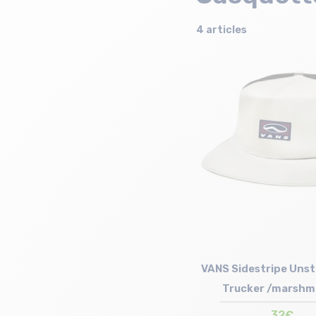
4 articles
VANS Sidestripe Uns
Trucker /marshm
32€