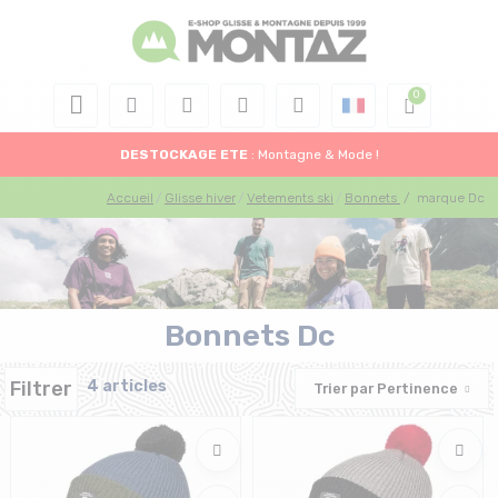
DESTOCKAGE
ETE
: Montagne & Mode !
Accueil
Glisse hiver
Vetements ski
Bonnets
/
marque Dc
Bonnets Dc
Filtrer
4 articles
Trier par
Pertinence