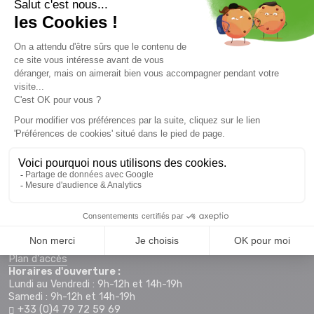
Inscrivez-vous à la newsletter
Envie de profiter des promotions avant tout le monde. Alors
n'attendez plus !
S'inscrire
HORAIRE & CONTACTS
> Magasin MONTAZ SPORTS La Ravoire :
255 Rue Sébastien Charléty
73490 La Ravoire
Plan d'accès
Horaires d'ouverture :
Lundi au Vendredi : 9h-12h et 14h-19h
Samedi : 9h-12h et 14h-19h
+33 (0)4 79 72 59 69