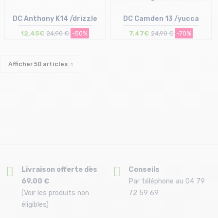
DC Anthony K14 /drizzle
DC Camden 13 /yucca
12,45€
24,90 €
-50%
7,47€
24,90 €
-70%
Afficher
50
articles
Taille en stock
Taille en stock
T.U
T.U
Livraison offerte dès
Conseils
69.00 €
Par téléphone au 04 79
(Voir les produits non
72 59 69
éligibles)